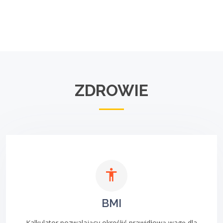
ZDROWIE
BMI
Kalkulator pozwalający okreśłić prawidłową wagę dla