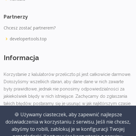
Partnerzy
Chcesz zostać partnerem?
developertools.top
Informacja
Korzystanie z kalulatorów przeliczto.pl jest całkowicie darmowe.
Dołożyliśmy wszelkich starań, aby dane dane w nich zawarte
były prawidłowe, jednak nie ponosimy odpowiedzialności za
jakiekolwiek błędy w nich istniejące. Zachęcamy do zgłaszania
takich błędów, postaramy się je usunąć w jak najktórszym czasie.
🍪 Używamy ciasteczek, aby zapewnić najlepsze
doświadczenia w korzystaniu z serwisu. Jeśli nie chcesz,
abyśmy to robili, zablokuj je w konfiguracji Twojej