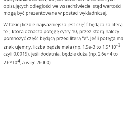
opisujących odległości we wszechświecie, stąd wartości
mogą być prezentowane w postaci wykładniczej.
W takiej liczbie najważniejsza jest część będąca za literą
"e", która oznacza potęgę cyfry 10, przez którą należy
pomnożyć część będącą przed literą "e". Jeśli potęga ma
-3
znak ujemny, liczba będzie mała (np. 1.5e-3 to 1.5*10
,
czyli 0.0015), jeśli dodatnia, będzie duża (np. 2.6e+4 to
4
2.6*10
, a więc 26000).