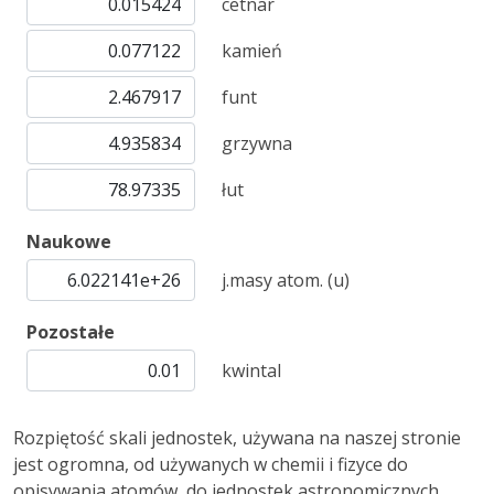
cetnar
kamień
funt
grzywna
łut
Naukowe
j.masy atom. (u)
Pozostałe
kwintal
Rozpiętość skali jednostek, używana na naszej stronie
jest ogromna, od używanych w chemii i fizyce do
opisywania atomów, do jednostek astronomicznych