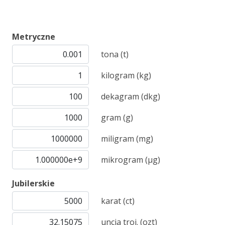
Metryczne
tona (t)
kilogram (kg)
dekagram (dkg)
gram (g)
miligram (mg)
mikrogram (µg)
Jubilerskie
karat (ct)
uncja troj. (ozt)