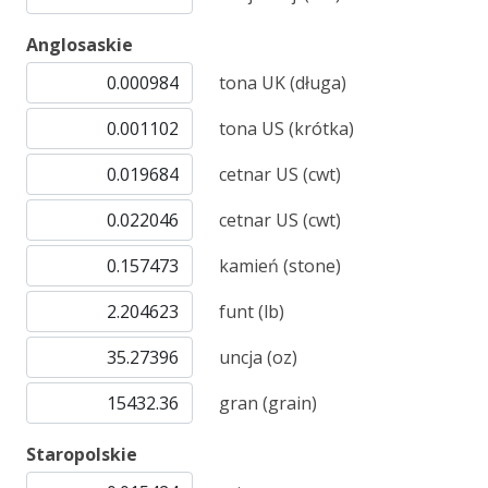
Anglosaskie
tona UK (długa)
tona US (krótka)
cetnar US (cwt)
cetnar US (cwt)
kamień (stone)
funt (lb)
uncja (oz)
gran (grain)
Staropolskie